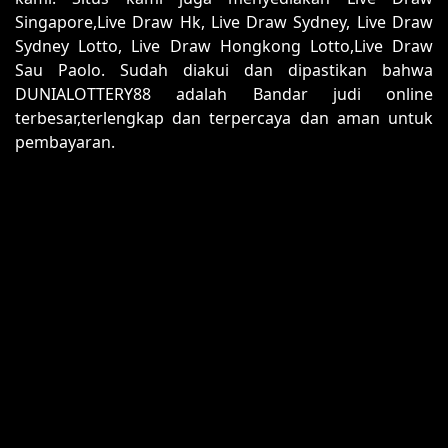
Singapore,Live Draw Hk, Live Draw Sydney, Live Draw
Sydney Lotto, Live Draw Hongkong Lotto,Live Draw
Sau Paolo. Sudah diakui dan dipastikan bahwa
DUNIALOTTERY88 adalah Bandar judi online
terbesar,terlengkap dan terpercaya dan aman untuk
pembayaran.