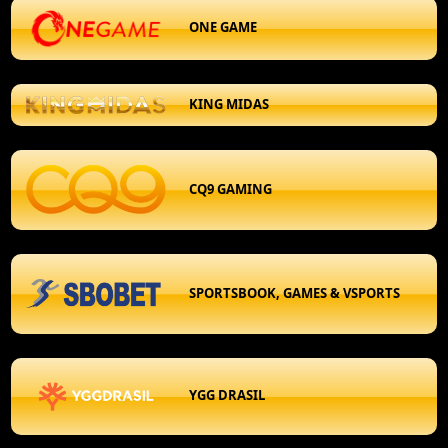
ONE GAME
KING MIDAS
CQ9 GAMING
SPORTSBOOK, GAMES & VSPORTS
YGG DRASIL