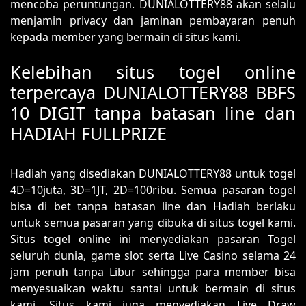
mencoba peruntungan. DUNIALOTTERY88 akan selalu
menjamin privacy dan jaminan pembayaran penuh
kepada member yang bermain di situs kami.
Kelebihan situs togel online
terpercaya DUNIALOTTERY88 BBFS
10 DIGIT tanpa batasan line dan
HADIAH FULLPRIZE
Hadiah yang disediakan DUNIALOTTERY88 untuk togel
4D=10juta, 3D=1JT, 2D=100ribu. Semua pasaran togel
bisa di bet tanpa batasan line dan Hadiah berlaku
untuk semua pasaran yang dibuka di situs togel kami.
Situs togel online ini menyediakan pasaran Togel
seluruh dunia, game slot serta Live Casino selama 24
jam penuh tanpa Libur sehingga para member bisa
menyesuaikan waktu santai untuk bermain di situs
kami. Situs kami juga menyediakan Live Draw